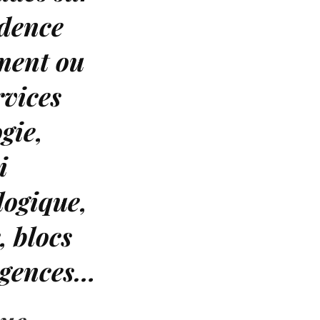
idence
ement ou
vices
gie,
i
logique,
, blocs
urgences…