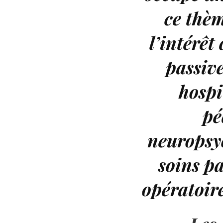
ce thèm
l’intérêt
passiv
hospi
pé
neuropsyc
soins pa
opératoir