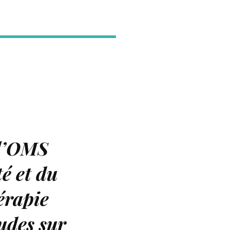
 l’OMS
é et du
érapie
tudes sur