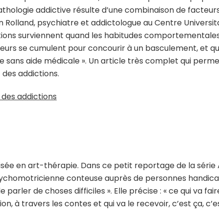
pathologie addictive résulte d’une combinaison de facteur
in Rolland, psychiatre et addictologue au Centre Universi
dictions surviennent quand les habitudes comportementales
eurs se cumulent pour concourir à un basculement, et que
cile sans aide médicale ». Un article très complet qui per
 des addictions.
 des addictions
isée en art-thérapie. Dans ce petit reportage de la série 
 psychomotricienne conteuse auprès de personnes handic
parler de choses difficiles ». Elle précise : « ce qui va fai
n, à travers les contes et qui va le recevoir, c’est ça, c’